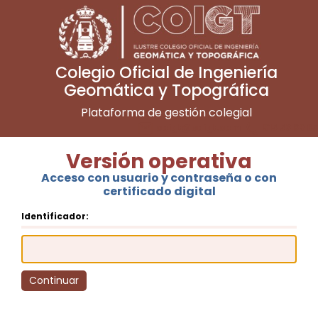
Colegio Oficial de Ingeniería
Geomática y Topográfica
Plataforma de gestión colegial
email
phone
coigt@coigt.com
915 53 89 65
Versión operativa
Acceso con usuario y contraseña o con
certificado digital
Identificador: